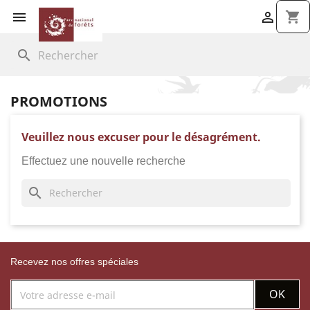


shopping_cart
search
PROMOTIONS
Veuillez nous excuser pour le désagrément.
Effectuez une nouvelle recherche
search
Recevez nos offres spéciales