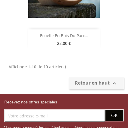
Ecuelle En Bois Du Parc...
Prix
22,00 €
Affichage 1-10 de 10 article(s)
Retour en haut

Recevez nos offres spéciales
Vous pouvez vous désinscrire à tout moment. Vous trouverez pour cela nos