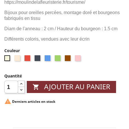
https://moulindelafleuristerie.fr/tourisme/
Bijoux pour oreilles percées, montage doré et bourgeons
fabriqués en tissu
Diam de l'anneau : 2 cm / Hauteur du bourgeon : 1.5 cm
Différents coloris, vendues avec leur écrin
Couleur
Blanc
Rouge
Noir
Bleu
Vert
Marron
Rose
Beige
cassé
Quantité
AJOUTER AU PANIER


Derniers articles en stock